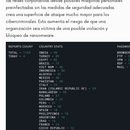
las redes corporativas desde posibles máquinas personales
preinfectadas sin las medidas de seguridad adecuadas
crea una superficie de ataque mucho mayor para los
cibercriminales. Esto aumenta el riesgo de que una
organización sea víctima de una posible violación y
bloqueo de ransomware.