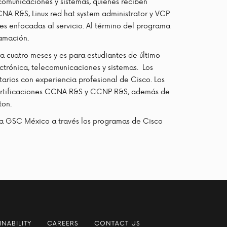
ecomunicaciones y sistemas, quienes reciben
NA R&S, Linux red hat system administrator y VCP
es enfocadas al servicio. Al término del programa
ramación.
ra cuatro meses y es para estudiantes de último
ectrónica, telecomunicaciones y sistemas. Los
tarios con experiencia profesional de Cisco. Los
 certificaciones CCNA R&S y CCNP R&S, además de
ton.
 a GSC México a través los programas de Cisco
INABILITY
CAREERS
CONTACT US