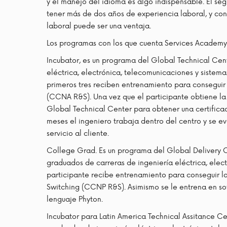
y el manejo del idioma es algo indispensable. El s
tener más de dos años de experiencia laboral, y con
laboral puede ser una ventaja.
Los programas con los que cuenta Services Academy
Incubator, es un programa del Global Technical Cen
eléctrica, electrónica, telecomunicaciones y sistema
primeros tres reciben entrenamiento para conseguir
(CCNA R&S). Una vez que el participante obtiene la 
Global Technical Center para obtener una certifica
meses el ingeniero trabaja dentro del centro y se eva
servicio al cliente.
College Grad. Es un programa del Global Delivery 
graduados de carreras de ingeniería eléctrica, elect
participante recibe entrenamiento para conseguir 
Switching (CCNP R&S). Asimismo se le entrena en soft
lenguaje Phyton.
Incubator para Latin America Technical Assitance C